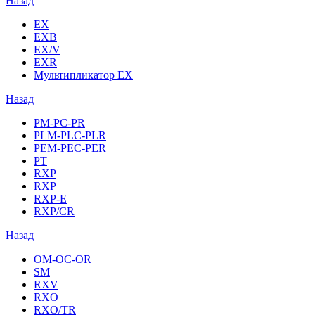
Назад
EX
EXB
EX/V
EXR
Мультипликатор EX
Назад
PM-PC-PR
PLM-PLC-PLR
PEM-PEC-PER
PT
RXP
RXP
RXP-E
RXP/CR
Назад
OM-OC-OR
SM
RXV
RXO
RXO/TR