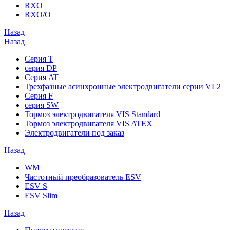
RXO
RXO/O
Назад
Назад
Серия T
серия DP
Серия AT
Трехфазные асинхронные электродвигатели серии VL2
Серия F
серия SW
Тормоз электродвигателя VIS Standard
Тормоз электродвигателя VIS ATEX
Электродвигатели под заказ
Назад
WM
Частотный преобразователь ESV
ESV S
ESV Slim
Назад