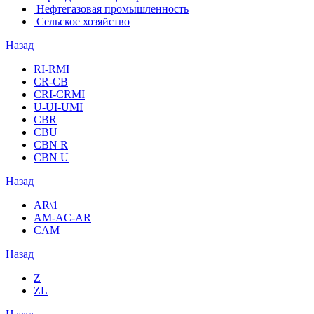
Нефтегазовая промышленность
Сельское хозяйство
Назад
RI-RMI
CR-CB
СRI-СRMI
U-UI-UMI
CBR
CBU
CBN R
CBN U
Назад
AR\1
AM-AC-AR
CAM
Назад
Z
ZL